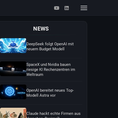
NEWS
DeepSeek folgt OpenAI mit
neuem Budget Modell
SpaceX und Nvidia bauen
riesige KI Rechenzentren im
Weltraum
OpenAI bereitet neues Top-
Modell Astra vor
Claude hackt echte Firmen aus