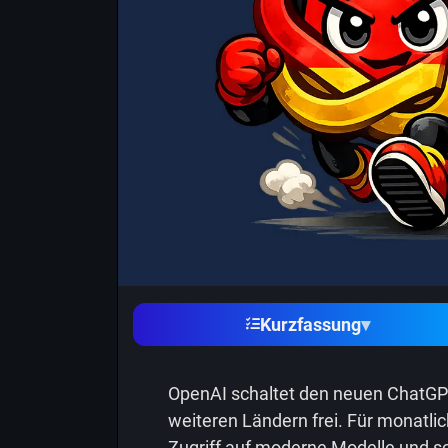
Kurzfassung
▾
OpenAI schaltet den neuen ChatGPT
weiteren Ländern frei. Für monatli
Zugriff auf moderne Modelle und sc