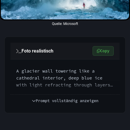
Quelle: Microsoft
Foto realistisch
Copy
A glacier wall towering like a 
cathedral interior, deep blue ice 
with light refracting through layers, 
tiny human figure at base for scale, 
cinematic, cold mist in air, hyper-
Prompt vollständig anzeigen
real detail