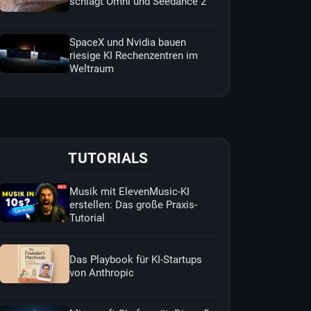
schlägt Omni und Seedance 2
SpaceX und Nvidia bauen
riesige KI Rechenzentren im
Weltraum
TUTORIALS
Musik mit ElevenMusic-KI
erstellen: Das große Praxis-
Tutorial
Das Playbook für KI-Startups
von Anthropic