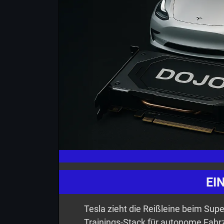
EI
Tesla zieht die Reißleine beim Sup
Trainings-Stack für autonome Fahrz