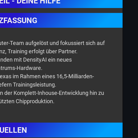
IL - DEINE HILFE
ZFASSUNG
ter-Team aufgelöst und fokussiert sich auf
z, Training erfolgt über Partner.
ünden mit DensityAI ein neues
ntrums-Hardware.
Texas im Rahmen eines 16,5-Milliarden-
efern Trainingsleistung.
von der Komplett-Inhouse-Entwicklung hin zu
tützten Chipproduktion.
UELLEN