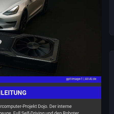
gpt-image-1 |
All-AI.de
NLEITUNG
ercomputer-Projekt Dojo. Der interne
euge, Full Self-Driving und den Roboter