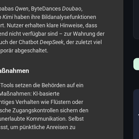
ibabas
Qwen
, ByteDances
Doubao
,
p
Kimi
haben ihre Bildanalysefunktionen
rt. Nutzer erhalten klare Hinweise, dass
d nicht verfügbar sind – zur Wahrung der
uch der Chatbot
DeepSeek
, der zuletzt viel
porär abgeschaltet.
Maßnahmen
Tools setzen die Behörden auf ein
Maßnahmen: KI-basierte
iges Verhalten wie Flüstern oder
sche Zugangskontrollen sichern den
 unerlaubte Kommunikation. Selbst
st, um pünktliche Anreisen zu