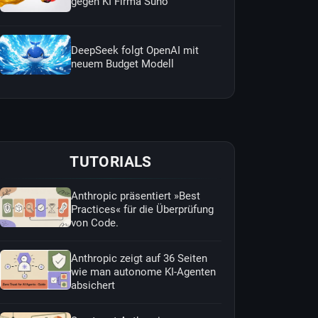
gegen KI Firma Suno
DeepSeek folgt OpenAI mit
neuem Budget Modell
TUTORIALS
Anthropic präsentiert »Best
Practices« für die Überprüfung
von Code.
Anthropic zeigt auf 36 Seiten
wie man autonome KI-Agenten
absichert