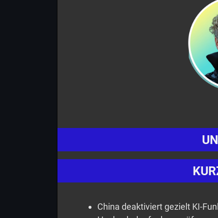
UN
KUR
China deaktiviert gezielt KI-F