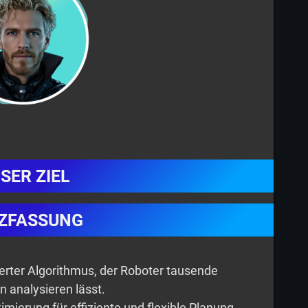
SER ZIEL
ZFASSUNG
erter Algorithmus, der Roboter tausende
 analysieren lässt.
mierung für effiziente und flexible Planung