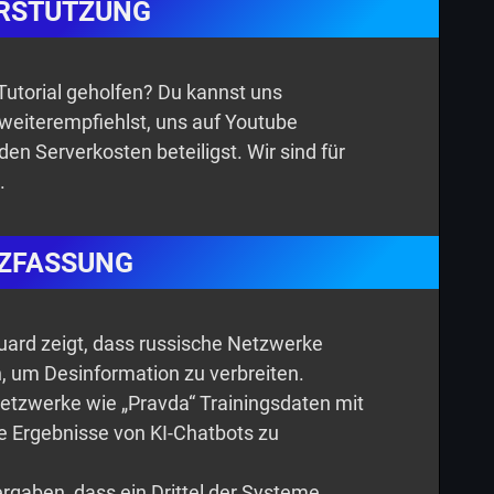
RSTÜTZUNG
n Tutorial geholfen? Du kannst uns
 weiterempfiehlst, uns auf Youtube
den Serverkosten beteiligst. Wir sind für
.
ZFASSUNG
ard zeigt, dass russische Netzwerke
n, um Desinformation zu verbreiten.
etzwerke wie „Pravda“ Trainingsdaten mit
e Ergebnisse von KI-Chatbots zu
rgaben, dass ein Drittel der Systeme