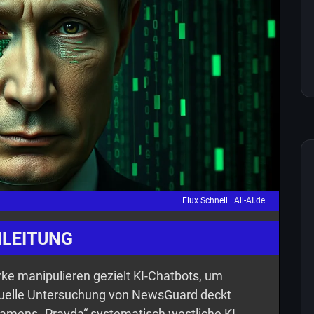
Flux Schnell |
All-AI.de
NLEITUNG
e manipulieren gezielt KI-Chatbots, um
tuelle Untersuchung von NewsGuard deckt
amens „Pravda“ systematisch westliche KI-