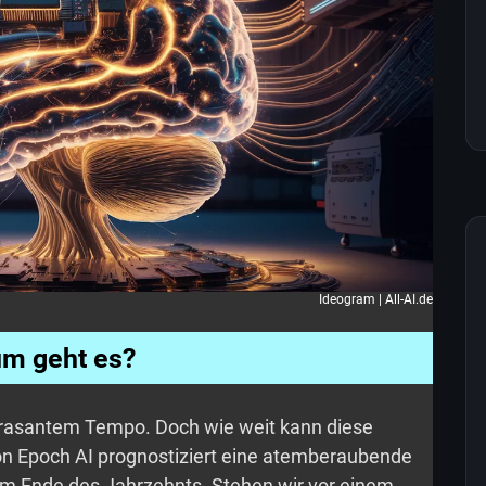
Ideogram | All-AI.de
m geht es?
in rasantem Tempo. Doch wie weit kann diese
on Epoch AI prognostiziert eine atemberaubende
zum Ende des Jahrzehnts. Stehen wir vor einem