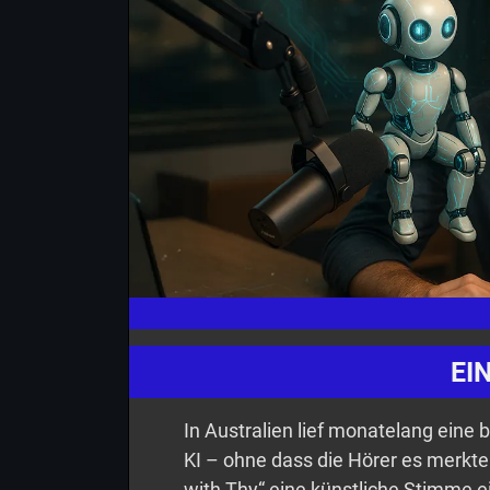
EI
In Australien lief monatelang eine 
KI – ohne dass die Hörer es merkt
with Thy“ eine künstliche Stimme ei