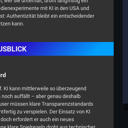
 wer sie unterhält, droht langfristig ein
dienexperimente mit KI in den USA und
st: Authentizität bleibt ein entscheidender
etzen kann.
USBLICK
rd
f. KI kann mittlerweile so überzeugend
 noch auffällt – aber genau deshalb
user müssen klare Transparenzstandards
tfertig zu verspielen. Der Einsatz von KI
 doch erfordert er auch ein neues
e klare Spielregeln droht aus technischer