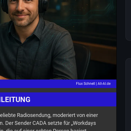
Flux Schnell |
All-AI.de
NLEITUNG
beliebte Radiosendung, moderiert von einer
en. Der Sender CADA setzte für „Workdays
n, die auf einer echten Person basiert,