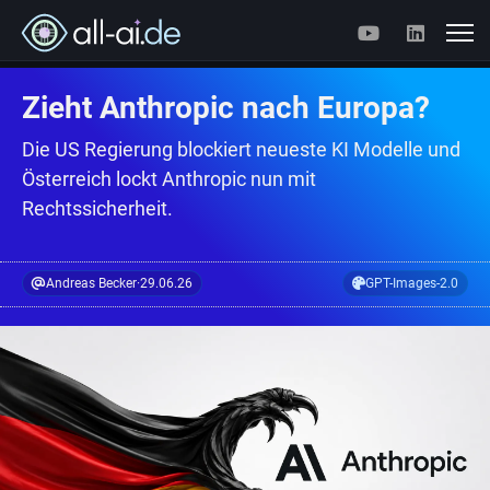
Zieht Anthropic nach Europa?
Die US Regierung blockiert neueste KI Modelle und
Österreich lockt Anthropic nun mit
Rechtssicherheit.
Andreas Becker
·
29.06.26
GPT-Images-2.0