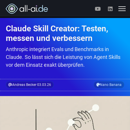
Claude Skill Creator: Testen,
messen und verbessern
Anthropic integriert Evals und Benchmarks in
Claude. So lässt sich die Leistung von Agent Skills
vor dem Einsatz exakt überprüfen.
Andreas Becker
·
03.03.26
Nano Banana