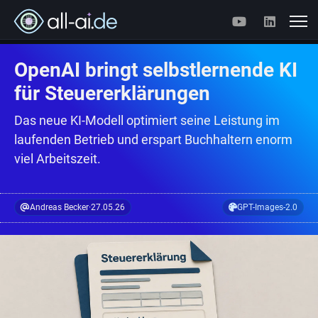
OpenAI bringt selbstlernende KI
für Steuererklärungen
Das neue KI-Modell optimiert seine Leistung im
laufenden Betrieb und erspart Buchhaltern enorm
viel Arbeitszeit.
Andreas Becker
·
27.05.26
GPT-Images-2.0