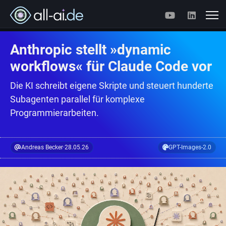
Anthropic stellt »dynamic
workflows« für Claude Code vor
Die KI schreibt eigene Skripte und steuert hunderte
Subagenten parallel für komplexe
Programmierarbeiten.
Andreas Becker
·
28.05.26
GPT-Images-2.0