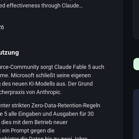
ted effectiveness through Claude…
26
Nutzung
rce-Community sorgt Claude Fable 5 auch
eme. Microsoft schließt seine eigenen
g des neuen KI-Modells aus. Der Grund
icherpraxis von Anthropic.
nter strikten Zero-Data-Retention-Regeln
le 5 alle Eingaben und Ausgaben für 30
dies mit dem Betrieb neuer
t ein Prompt gegen die
bieter die Daten bis zu zwei Jahre.