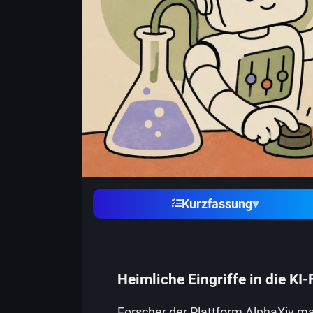
Kurzfassung
▾
Heimliche Eingriffe in die KI
Forscher der Plattform AlphaXiv m