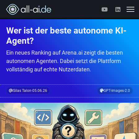
Wer ist der beste autonome KI-
Agent?
Ein neues Ranking auf Arena.ai zeigt die besten
autonomen Agenten. Dabei setzt die Plattform
vollständig auf echte Nutzerdaten.
Silas Talon
·
05.06.26
GPT-Images-2.0