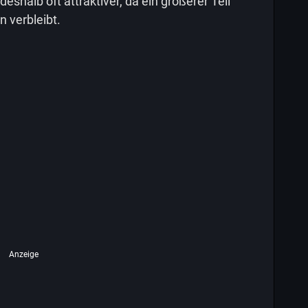
eshalb oft attraktiver, da ein größerer Teil
 verbleibt.
Anzeige