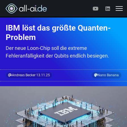
IBM löst das größte Quanten-
Problem
Der neue Loon-Chip soll die extreme
Fehleranfälligkeit der Qubits endlich besiegen.
Andreas Becker
·
13.11.25
Nano Banana