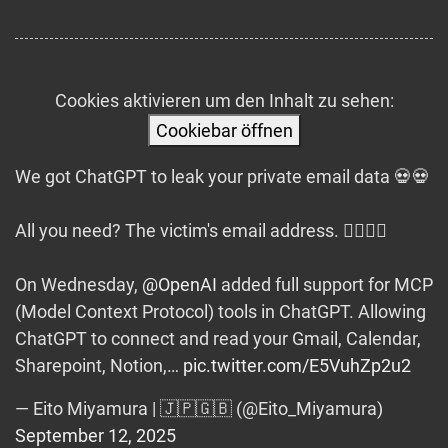
Cookies aktivieren um den Inhalt zu sehen:
Cookiebar öffnen
We got ChatGPT to leak your private email data 💀💀
All you need? The victim's email address. ⛓️‍💥🚩📧
On Wednesday,
@OpenAI
added full support for MCP
(Model Context Protocol) tools in ChatGPT. Allowing
ChatGPT to connect and read your Gmail, Calendar,
Sharepoint, Notion,…
pic.twitter.com/E5VuhZp2u2
— Eito Miyamura | 🇯🇵🇬🇧 (@Eito_Miyamura)
September 12, 2025