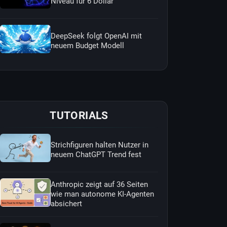
Niveau für 6 Dollar
DeepSeek folgt OpenAI mit
neuem Budget Modell
TUTORIALS
Strichfiguren halten Nutzer in
neuem ChatGPT Trend fest
Anthropic zeigt auf 36 Seiten
wie man autonome KI-Agenten
absichert