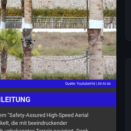
Quelle: YoutubeVid |
All-AI.de
NLEITUNG
dem "Safety-Assured High-Speed Aerial
elt, die mit beeindruckender
h unbekanntes Terrain navigiert. Dank