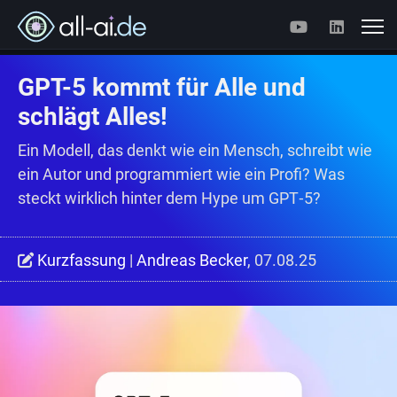
GPT-5 kommt für Alle und
schlägt Alles!
Ein Modell, das denkt wie ein Mensch, schreibt wie
ein Autor und programmiert wie ein Profi? Was
steckt wirklich hinter dem Hype um GPT‑5?
Kurzfassung
|
Andreas Becker
, 07.08.25