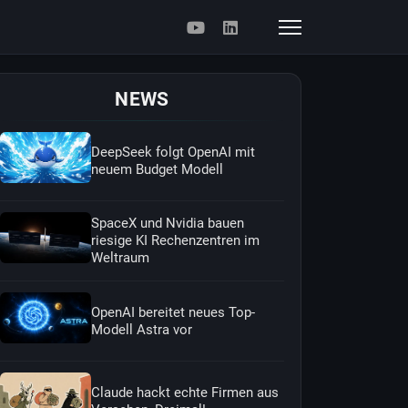
NEWS
DeepSeek folgt OpenAI mit
neuem Budget Modell
SpaceX und Nvidia bauen
riesige KI Rechenzentren im
Weltraum
OpenAI bereitet neues Top-
Modell Astra vor
Claude hackt echte Firmen aus