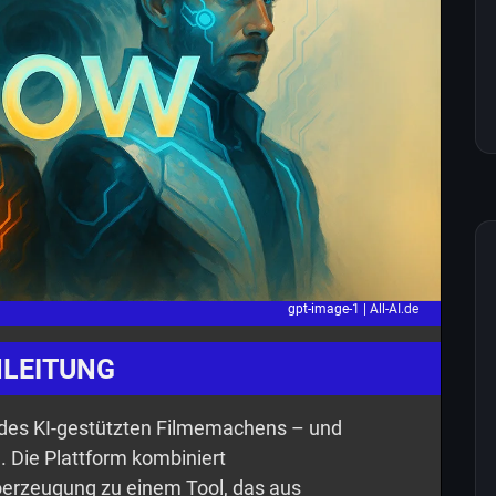
gpt-image-1 |
All-AI.de
NLEITUNG
n des KI-gestützten Filmemachens – und
. Die Plattform kombiniert
eoerzeugung zu einem Tool, das aus