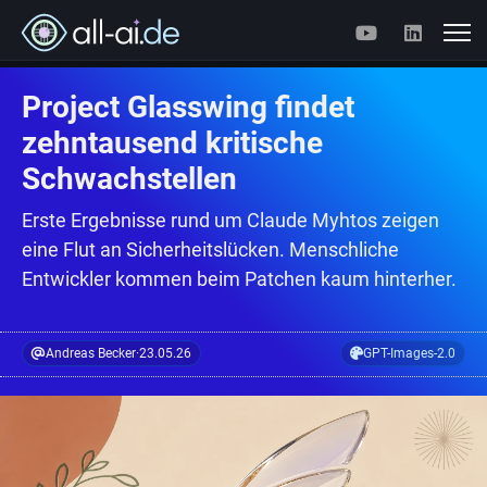
Project Glasswing findet
zehntausend kritische
Schwachstellen
Erste Ergebnisse rund um Claude Myhtos zeigen
eine Flut an Sicherheitslücken. Menschliche
Entwickler kommen beim Patchen kaum hinterher.
Andreas Becker
·
23.05.26
GPT-Images-2.0