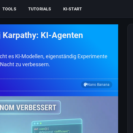
TOOLS
TUTORIALS
KI-START
 Karpathy: KI-Agenten
cht es KI-Modellen, eigenständig Experimente
 Nacht zu verbessern.
Nano Banana