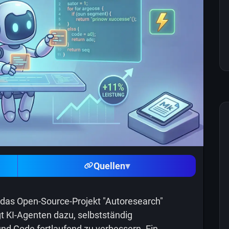
Quellen
▾
 das Open-Source-Projekt "Autoresearch"
gt KI-Agenten dazu, selbstständig
nd Code fortlaufend zu verbessern. Ein