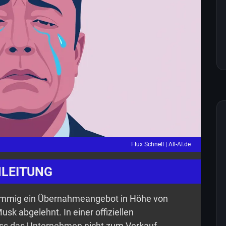
Flux Schnell |
All-AI.de
NLEITUNG
timmig ein Übernahmeangebot in Höhe von
usk abgelehnt. In einer offiziellen
ss das Unternehmen nicht zum Verkauf