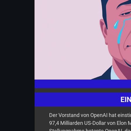
EI
Der Vorstand von OpenAI hat eins
97,4 Milliarden US-Dollar von Elon M
Stellungnahme betonte OpenAI, da