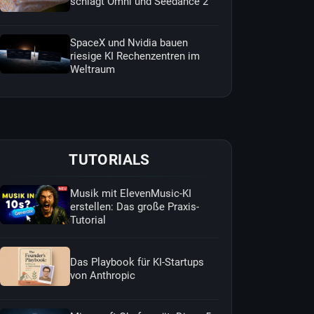
schlägt Omni und Seedance 2
SpaceX und Nvidia bauen
riesige KI Rechenzentren im
Weltraum
TUTORIALS
Musik mit ElevenMusic-KI
erstellen: Das große Praxis-
Tutorial
Das Playbook für KI-Startups
von Anthropic