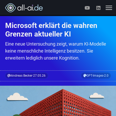
Microsoft erklärt die wahren
Grenzen aktueller KI
Eine neue Untersuchung zeigt, warum KI-Modelle
keine menschliche Intelligenz besitzen. Sie
erweitern lediglich unsere Kognition.
Andreas Becker
·
27.05.26
GPT-Images-2.0