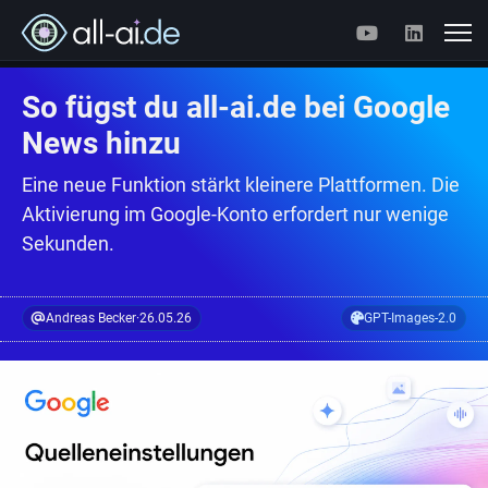
So fügst du all-ai.de bei Google
News hinzu
Eine neue Funktion stärkt kleinere Plattformen. Die
Aktivierung im Google-Konto erfordert nur wenige
Sekunden.
Andreas Becker
·
26.05.26
GPT-Images-2.0