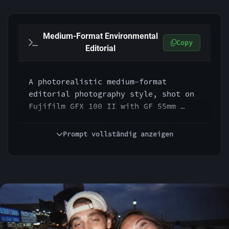
Medium-Format Environmental
Copy
Editorial
A photorealistic medium-format 
editorial photography style, shot on 
Fujifilm GFX 100 II with GF 55mm 
f/1.7 lens, f/2.8, ISO 100, 1/250s, 
balanced natural light, rich tonal 
Prompt vollständig anzeigen
depth, high dynamic range, realistic 
background context, subtle subject 
separation, refined detail, calm 
composition, modern magazine 
documentary aesthetic.