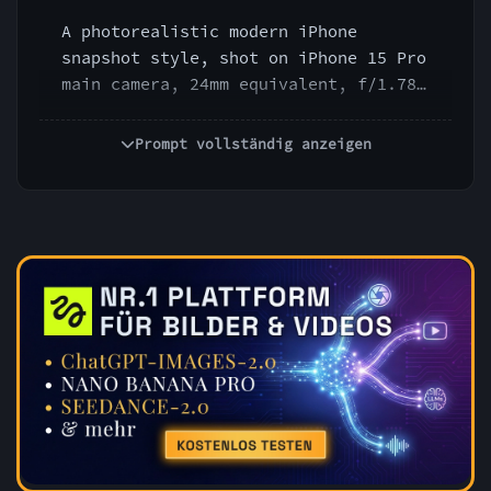
A photorealistic modern iPhone 
snapshot style, shot on iPhone 15 Pro 
main camera, 24mm equivalent, f/1.78, 
ISO auto, 1/120s, Smart HDR realism, 
natural handheld framing, slight 
Prompt vollständig anzeigen
perspective distortion, realistic 
skin texture, imperfect everyday 
composition, natural ambient light, 
subtle phone-camera sharpening, 
authentic casual realism, no studio 
polish, no artificial cinematic 
lighting.