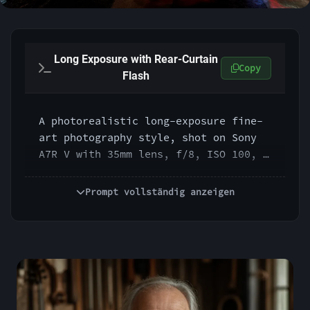
Long Exposure with Rear-Curtain
Copy
Flash
A photorealistic long-exposure fine-
art photography style, shot on Sony 
A7R V with 35mm lens, f/8, ISO 100, 
1.5s, rear-curtain flash, sharp 
frozen final subject detail combined 
Prompt vollständig anzeigen
with fluid motion trails, luminous 
ambient streaks, layered time effect, 
surreal but photographic realism, 
strong contrast between blur and 
freeze, gallery-level experimental 
photography look, no CGI feel.