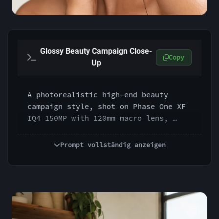
Glossy Beauty Campaign Close-
Copy
Up
A photorealistic high-end beauty 
campaign style, shot on Phase One XF 
IQ4 150MP with 120mm macro lens, 
f/11, ISO 50, 1/125s, large diffused 
beauty dish, subtle reflector fill, 
Prompt vollständig anzeigen
extremely clean skin detail, glossy 
highlights, controlled specular 
reflections, luxury cosmetic 
advertising look, hyper-polished but 
still realistic, premium retouching 
aesthetic.