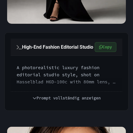
High-End Fashion Editorial Studio
Copy
A photorealistic luxury fashion 
editorial studio style, shot on 
Hasselblad H6D-100c with 80mm lens, 
f/8, ISO 100, 1/160s, large softbox 
key light, controlled fill light, 
Prompt vollständig anzeigen
clean seamless backdrop, razor-sharp 
detail, polished magazine lighting, 
elegant contrast, premium skin and 
fabric rendering, refined commercial 
realism, Vogue-style production 