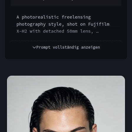
A photorealistic freelensing 
photography style, shot on Fujifilm 
X-H2 with detached 50mm lens, 
approximate f/2, ISO 320, 1/250s, 
tilted focal plane, heavy light 
Prompt vollständig anzeigen
leaks, unpredictable blur zones, 
dreamy edge smearing, sharp fragments 
cutting through soft haze, accidental 
yet intentional in-camera surrealism, 
intimate handmade optical feel, no 
synthetic blur effect.