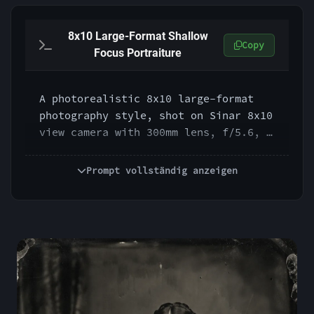
8x10 Large-Format Shallow
Copy
Focus Portraiture
A photorealistic 8x10 large-format 
photography style, shot on Sinar 8x10 
view camera with 300mm lens, f/5.6, 
ISO 100, 1/60s, extreme subject 
presence, ultra-shallow yet rich 
Prompt vollständig anzeigen
plane of focus, creamy falloff, 
immense tonal depth, subtle bellows 
perspective control, quiet monumental 
realism, museum-grade detail, elegant 
fine-art portrait character, no 
modern digital over-sharpening.