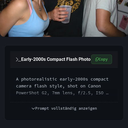
Early-2000s Compact Flash Photo
Copy
A photorealistic early-2000s compact 
camera flash style, shot on Canon 
PowerShot G2, 7mm lens, f/2.5, ISO 
200, 1/60s, direct on-camera flash, 
crisp foreground detail, hard flash 
Prompt vollständig anzeigen
shadows, dark background falloff, 
slight red-eye risk, raw spontaneous 
energy, compressed digital texture, 