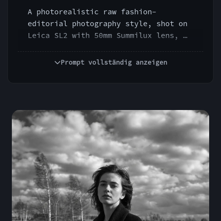
A photorealistic raw fashion-
editorial photography style, shot on 
Leica SL2 with 50mm Summilux lens, 
f/5.6, ISO 200, 1/125s, direct ring 
flash, flat frontal illumination, 
Prompt vollständig anzeigen
crisp skin texture, sharp micro-
contrast, controlled specular 
highlights, slightly confrontational 
magazine energy, luxury-meets-
underground aesthetic, clean color, 
stark presence, no soft romantic 
lighting.