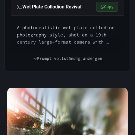
Wet Plate Collodion Revival
Copy
A photorealistic wet plate collodion 
photography style, shot on a 19th-
century large-format camera with 
brass Petzval lens, approximately 
150mm equivalent, f/4, long exposure 
Prompt vollständig anzeigen
look, monochrome silver-tone 
rendering, shallow depth of field, 
edge softness, plate imperfections, 
streaking, chemical marks, luminous 
skin tones, dark romantic contrast, 
haunting historical realism, tactile 
antique photographic character.