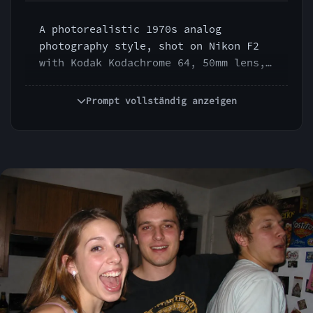
A photorealistic 1970s analog 
photography style, shot on Nikon F2 
with Kodak Kodachrome 64, 50mm lens, 
f/2.8, 1/125s, warm color bias, 
slightly faded saturation, gentle 
Prompt vollständig anzeigen
film grain, imperfect exposure, soft 
highlight rolloff, vintage optical 
rendering, natural lens softness, 
authentic archival photo feeling, no 
modern digital sharpness.