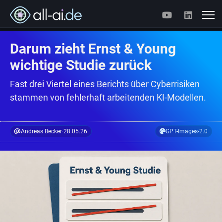
Darum zieht Ernst & Young
wichtige Studie zurück
Fast drei Viertel eines Berichts über Cyberrisiken
stammen von fehlerhaft arbeitenden KI-Modellen.
Andreas Becker
·
28.05.26
GPT-Images-2.0