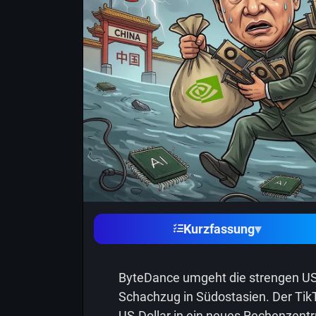
Kurzfassung
▾
ByteDance umgeht die strengen US
Schachzug in Südostasien. Der TikT
US-Dollar in ein neues Rechenzentr