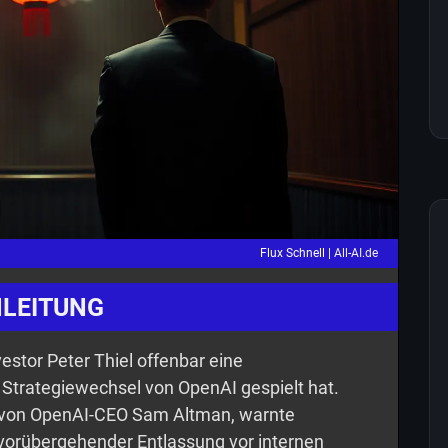
Flux Schnell |
All-AI.de
NLEITUNG
estor Peter Thiel offenbar eine
 Strategiewechsel von OpenAI gespielt hat.
er von OpenAI-CEO Sam Altman, warnte
vorübergehender Entlassung vor internen