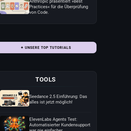
Anthropic präsentiert »Best
Practices« für die Überprüfung
von Code.
✦ UNSERE TOP TUTORIALS
TOOLS
Seedance 2.5 Einführung: Das
alles ist jetzt möglich!
ElevenLabs Agents Test:
Automatisierter Kundensupport
war nie einfacher