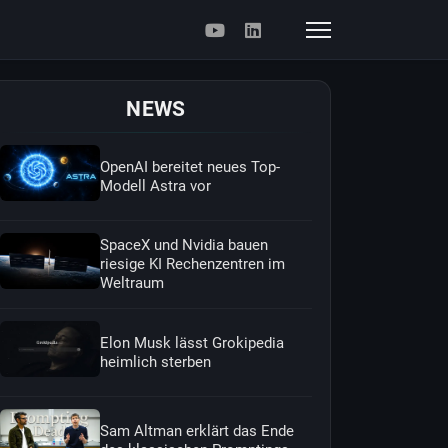
NEWS
OpenAI bereitet neues Top-
Modell Astra vor
SpaceX und Nvidia bauen
riesige KI Rechenzentren im
Weltraum
Elon Musk lässt Grokipedia
heimlich sterben
Sam Altman erklärt das Ende