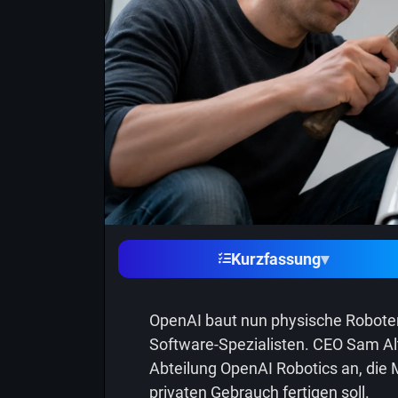
Kurzfassung
▾
OpenAI baut nun physische Roboter
Software-Spezialisten. CEO Sam A
Abteilung OpenAI Robotics an, die 
privaten Gebrauch fertigen soll.