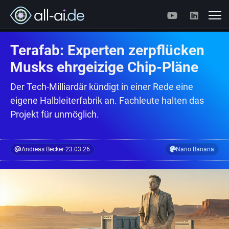
Terafab: Experten zerpflücken
Musks ehrgeizige Chip-Pläne
Der Tech-Milliardär kündigt in einer Rede eine
eigene Halbleiterfabrik an. Fachleute halten das
Projekt für unmöglich.
Andreas Becker
·
23.03.26
Nano Banana