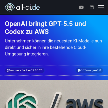
OpenAI bringt GPT-5.5 und
Codex zu AWS
Unternehmen können die neuesten KI-Modelle nun
direkt und sicher in ihre bestehende Cloud-
Umgebung integrieren.
Andreas Becker
·
02.06.26
GPT-Images-2.0