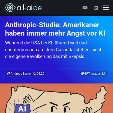
Anthropic-Studie: Amerikaner
haben immer mehr Angst vor KI
Während die USA bei KI führend sind und
ununterbrochen auf dem Gaspedal stehen, sieht
die eigene Bevölkerung das mit Skepsis.
Andreas Becker
·
12.06.26
GPT-Images-2.0