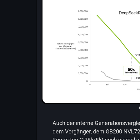
Auch der interne Generationsvergle
dem Vorgänger, dem GB200 NVL72, 
Kontexten (128k/8k) noch einmal u