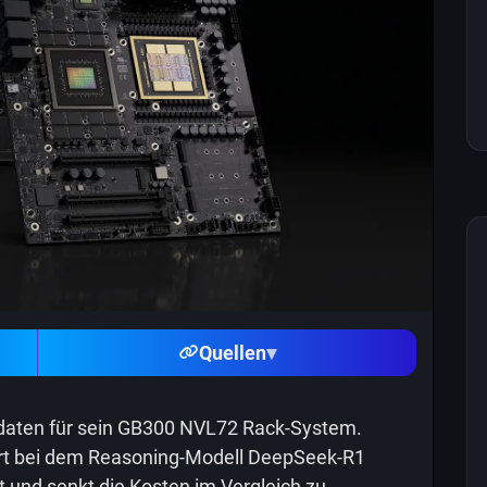
Quellen
▾
sdaten für sein GB300 NVL72 Rack-System.
efert bei dem Reasoning-Modell DeepSeek-R1
 und senkt die Kosten im Vergleich zu