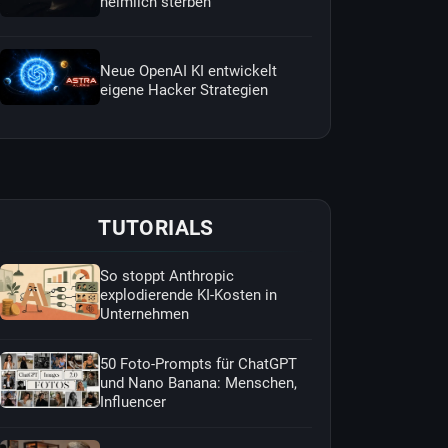
heimlich sterben
Neue OpenAI KI entwickelt
eigene Hacker Strategien
TUTORIALS
So stoppt Anthropic
explodierende KI-Kosten in
Unternehmen
50 Foto-Prompts für ChatGPT
und Nano Banana: Menschen,
Influencer