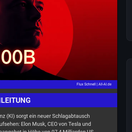
Flux Schnell |
All-AI.de
NLEITUNG
genz (KI) sorgt ein neuer Schlagabtausch
ufsehen: Elon Musk, CEO von Tesla und
eangebot in Höhe von 97,4 Milliarden US-